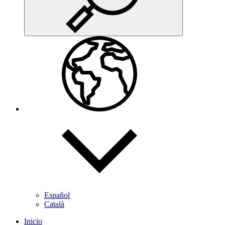
Español
Català
Inicio