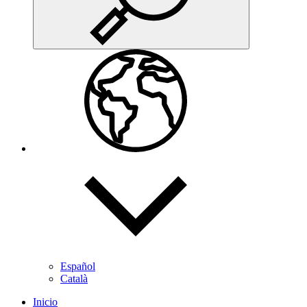
Español
Català
Inicio