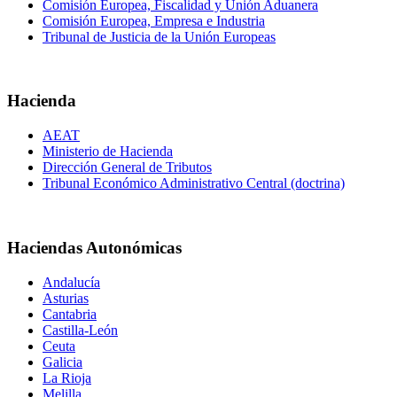
Comisión Europea, Fiscalidad y Unión Aduanera
Comisión Europea, Empresa e Industria
Tribunal de Justicia de la Unión Europeas
Hacienda
AEAT
Ministerio de Hacienda
Dirección General de Tributos
Tribunal Económico Administrativo Central (doctrina)
Haciendas Autonómicas
Andalucía
Asturias
Cantabria
Castilla-León
Ceuta
Galicia
La Rioja
Melilla