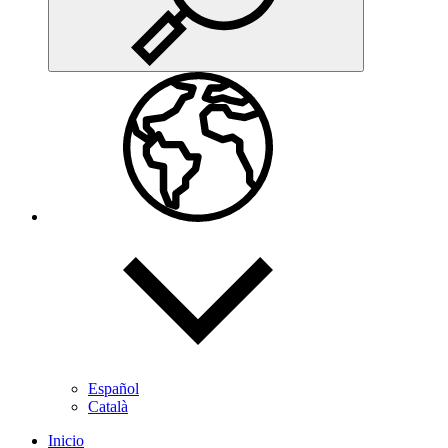
Español
Català
Inicio