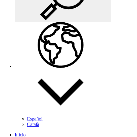
Español
Català
Inicio