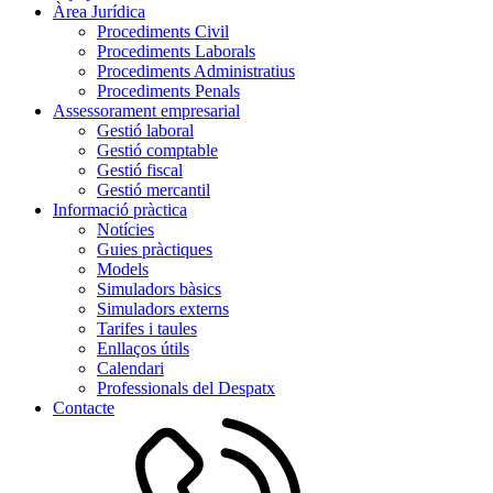
Àrea Jurídica
Procediments Civil
Procediments Laborals
Procediments Administratius
Procediments Penals
Assessorament empresarial
Gestió laboral
Gestió comptable
Gestió fiscal
Gestió mercantil
Informació pràctica
Notícies
Guies pràctiques
Models
Simuladors bàsics
Simuladors externs
Tarifes i taules
Enllaços útils
Calendari
Professionals del Despatx
Contacte