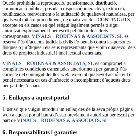
Queda prohibida la reproducció, transformació, distribució,
comunicació pública, posada a disposició interactiva, extracció,
reutilització, reenviament o la utilització de qualsevol naturalesa, per
qualsevol mitjà o procediment, de qualsevol dels CONTINGUTS,
excepte en els casos en què estigui legalment permès o sigui
autoritzat expressament i per escrit pel titular dels drets
corresponents.
VIÑALS – RÓDENAS & ASSOCIATS, SL
es
reserva l’ús d’accions judicials civils i/o penals contra les persones
físiques o jurídiques i els seus representants que violin qualsevol dels
drets de propietat industrial i intel·lectual esmentats.
VIÑALS – RÓDENAS & ASSOCIATS, SL
es compromet a
complir les condicions esmentades anteriorment per garantir l’ús
correcte del contingut del lloc web, exercint qualsevol acció civil o
penal necessària en cas d’infracció o incompliment d’aquests drets
per part de l’usuari.
5. Enllaços a aquest portal
L’usuari que vulgui introduir un enllaç des de la seva pròpia pàgina
web a aquest portal haurà d’estar prèviament autoritzat per escrit per
part de
VIÑALS – RÓDENAS & ASSOCIATS, SL
.
6. Responsabilitats i garanties