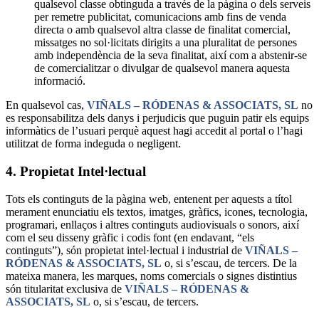
qualsevol classe obtinguda a través de la pàgina o dels serveis
per remetre publicitat, comunicacions amb fins de venda
directa o amb qualsevol altra classe de finalitat comercial,
missatges no sol·licitats dirigits a una pluralitat de persones
amb independència de la seva finalitat, així com a abstenir-se
de comercialitzar o divulgar de qualsevol manera aquesta
informació.
En qualsevol cas,
VIÑALS – RÓDENAS & ASSOCIATS, SL
no
es responsabilitza dels danys i perjudicis que puguin patir els equips
informàtics de l’usuari perquè aquest hagi accedit al portal o l’hagi
utilitzat de forma indeguda o negligent.
4. Propietat Intel·lectual
Tots els continguts de la pàgina web, entenent per aquests a títol
merament enunciatiu els textos, imatges, gràfics, icones, tecnologia,
programari, enllaços i altres continguts audiovisuals o sonors, així
com el seu disseny gràfic i codis font (en endavant, “els
continguts”), són propietat intel·lectual i industrial de
VIÑALS –
RÓDENAS & ASSOCIATS, SL
o, si s’escau, de tercers. De la
mateixa manera, les marques, noms comercials o signes distintius
són titularitat exclusiva de
VIÑALS – RÓDENAS &
ASSOCIATS, SL
o, si s’escau, de tercers.