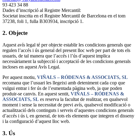
93 423 34 88
Dades d’inscripció al Registre Mercantil:
Societat inscrita en el Registre Mercantil de Barcelona en el tom
37238, foli 1, fulla B303934, inscripció 1.
2. Objecte
Aquest avís legal té per objecte establir les condicions generals que
regulen l’accés i ús general del present lloc web per part de tots els
usuaris, de tal manera que l’accés i l’ús d’aquest implica
necessàriament la subjecció i acceptació de les condicions generals
incloses en aquest Avís Legal.
Per aquest motiu,
VIÑALS – RÓDENAS & ASSOCIATS, SL
recomana que l’usuari les llegeixi amb deteniment cada cop que
vulgui entrar i fer ús de l’esmentada pàgina web, ja que poden
produir-se canvis. En aquest sentit,
VIÑALS – RÓDENAS &
ASSOCIATS, SL
es reserva la facultat de realitzar, en qualsevol
moment i sense la necessitat de previ avís, qualsevol modificació o
actualització dels continguts i serveis d’aquestes condicions generals
d’accés i ús i, en general, de tots els elements que integren el disseny
i la configuració d’aquest lloc web.
3. Ús