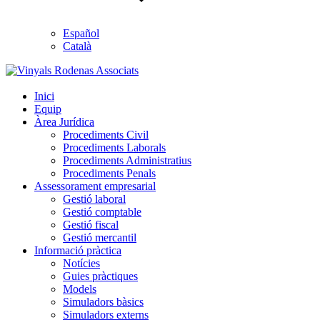
Español
Català
Inici
Equip
Àrea Jurídica
Procediments Civil
Procediments Laborals
Procediments Administratius
Procediments Penals
Assessorament empresarial
Gestió laboral
Gestió comptable
Gestió fiscal
Gestió mercantil
Informació pràctica
Notícies
Guies pràctiques
Models
Simuladors bàsics
Simuladors externs