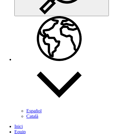
Español
Català
Inici
Equip