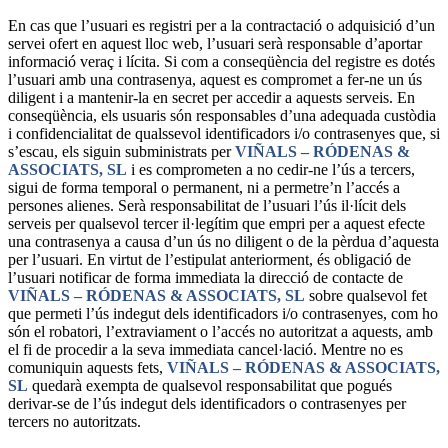
En cas que l’usuari es registri per a la contractació o adquisició d’un
servei ofert en aquest lloc web, l’usuari serà responsable d’aportar
informació veraç i lícita. Si com a conseqüència del registre es dotés
l’usuari amb una contrasenya, aquest es compromet a fer-ne un ús
diligent i a mantenir-la en secret per accedir a aquests serveis. En
conseqüència, els usuaris són responsables d’una adequada custòdia
i confidencialitat de qualssevol identificadors i/o contrasenyes que, si
s’escau, els siguin subministrats per
VIÑALS – RÓDENAS &
ASSOCIATS, SL
i es comprometen a no cedir-ne l’ús a tercers,
sigui de forma temporal o permanent, ni a permetre’n l’accés a
persones alienes. Serà responsabilitat de l’usuari l’ús il·lícit dels
serveis per qualsevol tercer il·legítim que empri per a aquest efecte
una contrasenya a causa d’un ús no diligent o de la pèrdua d’aquesta
per l’usuari. En virtut de l’estipulat anteriorment, és obligació de
l’usuari notificar de forma immediata la direcció de contacte de
VIÑALS – RÓDENAS & ASSOCIATS, SL
sobre qualsevol fet
que permeti l’ús indegut dels identificadors i/o contrasenyes, com ho
són el robatori, l’extraviament o l’accés no autoritzat a aquests, amb
el fi de procedir a la seva immediata cancel·lació. Mentre no es
comuniquin aquests fets,
VIÑALS – RÓDENAS & ASSOCIATS,
SL
quedarà exempta de qualsevol responsabilitat que pogués
derivar-se de l’ús indegut dels identificadors o contrasenyes per
tercers no autoritzats.