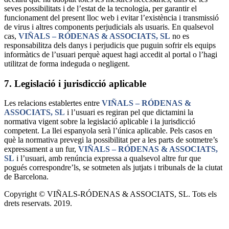
seves possibilitats i de l’estat de la tecnologia, per garantir el
funcionament del present lloc web i evitar l’existència i transmissió
de virus i altres components perjudicials als usuaris. En qualsevol
cas,
VIÑALS – RÓDENAS & ASSOCIATS, SL
no es
responsabilitza dels danys i perjudicis que puguin sofrir els equips
informàtics de l’usuari perquè aquest hagi accedit al portal o l’hagi
utilitzat de forma indeguda o negligent.
7. Legislació i jurisdicció aplicable
Les relacions establertes entre
VIÑALS – RÓDENAS &
ASSOCIATS, SL
i l’usuari es regiran pel que dictamini la
normativa vigent sobre la legislació aplicable i la jurisdicció
competent. La llei espanyola serà l’única aplicable. Pels casos en
què la normativa prevegi la possibilitat per a les parts de sotmetre’s
expressament a un fur,
VIÑALS – RÓDENAS & ASSOCIATS,
SL
i l’usuari, amb renúncia expressa a qualsevol altre fur que
pogués correspondre’ls, se sotmeten als jutjats i tribunals de la ciutat
de Barcelona.
Copyright © VIÑALS-RÓDENAS & ASSOCIATS, SL. Tots els
drets reservats. 2019.