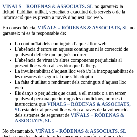
VIÑALS – RÓDENAS & ASSOCIATS, SL
no garanteix la
licitud, fiabilitat, utilitat, veracitat o exactitud dels serveis o de la
informació que es prestin a través d’aquest lloc web.
En conseqüència,
VIÑALS – RÓDENAS & ASSOCIATS, SL
no
garanteix ni es fa responsable de:
La continuïtat dels continguts d’aquest lloc web.
L’absència d’errors en aquests continguts ni la correcció de
qualsevol defecte que pogués ocórrer.
L’absència de virus i/o altres components perjudicials al
present lloc web o al servidor que l’alberga.
La invulnerabilitat d’aquest lloc web i/o la inexpugnabilitat de
les mesures de seguretat que s’hi adoptin.
La falta d’utilitat o rendiment dels continguts d’aquest lloc
web.
Els danys o perjudicis que causi, a ell mateix o a un tercer,
qualsevol persona que infringís les condicions, normes i
instruccions que
VIÑALS – RÓDENAS & ASSOCIATS,
SL
estableix al present lloc web o a través de la vulneració
dels sistemes de seguretat de
VIÑALS – RÓDENAS &
ASSOCIATS, SL
.
No obstant això,
VIÑALS – RÓDENAS & ASSOCIATS, SL
declara que ha adoptat totes les mesures necessàries, dins de les