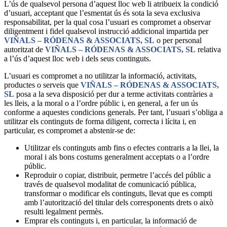
L’ús de qualsevol persona d’aquest lloc web li atribueix la condició
d’usuari, acceptant que l’esmentat ús és sota la seva exclusiva
responsabilitat, per la qual cosa l’usuari es compromet a observar
diligentment i fidel qualsevol instrucció addicional impartida per
VIÑALS – RÓDENAS & ASSOCIATS, SL
o per personal
autoritzat de
VIÑALS – RÓDENAS & ASSOCIATS, SL
relativa
a l’ús d’aquest lloc web i dels seus continguts.
L’usuari es compromet a no utilitzar la informació, activitats,
productes o serveis que
VIÑALS – RÓDENAS & ASSOCIATS,
SL
posa a la seva disposició per dur a terme activitats contràries a
les lleis, a la moral o a l’ordre públic i, en general, a fer un ús
conforme a aquestes condicions generals. Per tant, l’usuari s’obliga a
utilitzar els continguts de forma diligent, correcta i lícita i, en
particular, es compromet a abstenir-se de:
Utilitzar els continguts amb fins o efectes contraris a la llei, la
moral i als bons costums generalment acceptats o a l’ordre
públic.
Reproduir o copiar, distribuir, permetre l’accés del públic a
través de qualsevol modalitat de comunicació pública,
transformar o modificar els continguts, llevat que es compti
amb l’autorització del titular dels corresponents drets o això
resulti legalment permès.
Emprar els continguts i, en particular, la informació de